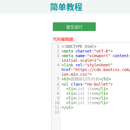
简单教程
提交运行
代码编辑器：
1
<!DOCTYPE html>
2
<
meta
charset
=
"utf-8"
>
3
<
meta
name
=
"viewport"
content
initial-scale=1"
>
4
<
link
rel
=
"stylesheet"
href
=
"https://cdn.bootcss.com
ion.min.css"
>
5
<
h2
>
圆圈标识符列表
</
h2
>
6
<
ul
class
=
"no-bullet"
>
7
<
li
>
List item
</
li
>
8
<
li
>
List item
</
li
>
9
<
li
>
List item
</
li
>
10
<
li
>
List item
</
li
>
11
</
ul
>
12