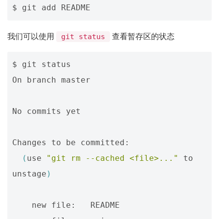
我们可以使用
查看暂存区的状态
git status
$ git status

On branch master

No commits yet

Changes to be committed:

(
use 
"git rm --cached <file>..."
 to 
unstage
)
    new file:   README
