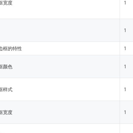
框宽度
1
1
边框的特性
1
框颜色
1
框样式
1
框宽度
1