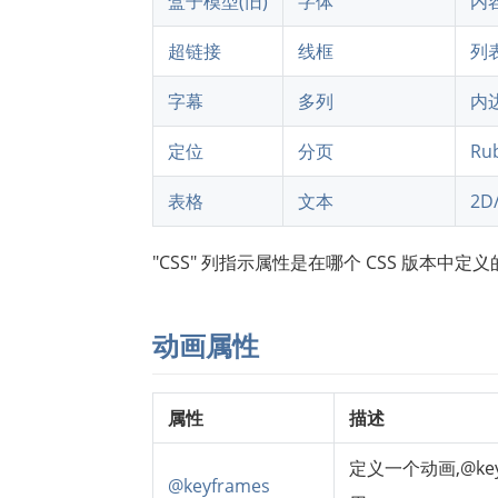
盒子模型(旧)
字体
内
超链接
线框
列
字幕
多列
内
定位
分页
Ru
表格
文本
2D
"CSS" 列指示属性是在哪个 CSS 版本中定义的 (CS
动画属性
属性
描述
定义一个动画,@key
@keyframes