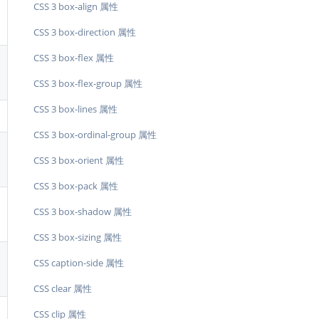
CSS 3 box-align 属性
CSS 3 box-direction 属性
CSS 3 box-flex 属性
CSS 3 box-flex-group 属性
CSS 3 box-lines 属性
CSS 3 box-ordinal-group 属性
CSS 3 box-orient 属性
CSS 3 box-pack 属性
CSS 3 box-shadow 属性
CSS 3 box-sizing 属性
CSS caption-side 属性
CSS clear 属性
CSS clip 属性