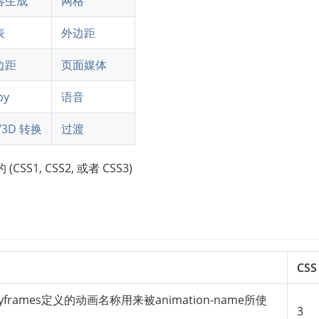
容生成
网格
表
外边距
边距
页面媒体
by
语音
/3D 转换
过渡
S1, CSS2, 或者 CSS3)
CSS
frames定义的动画名称用来被animation-name所使
3