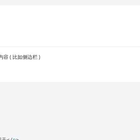
容 ( 比如侧边栏 )
照天
</
p
>