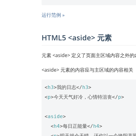
运行范例 »
HTML5 <aside> 元素
元素 <aside> 定义了页面主区域内容之外的内
<aside> 元素的内容应与主区域的内容相关
<
h3
>
我的日志
</
h3
>
<
p
>
今天天气好冷，心情特沮丧
</
p
>
<
aside
>
<
h4
>
每日正能量
</
h4
>
<
p
>
明天就会天晴，还你以一个艳阳高