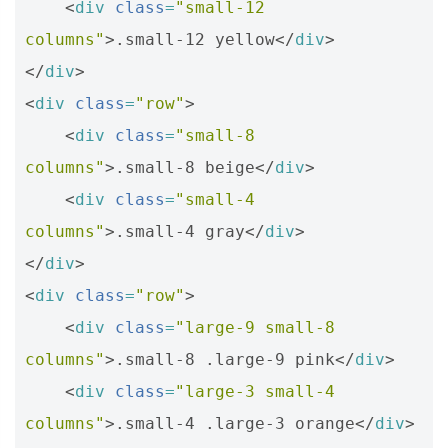
<
div
class
=
"small-12 
columns"
>
.small-12 yellow
</
div
>
</
div
>
<
div
class
=
"row"
>
<
div
class
=
"small-8 
columns"
>
.small-8 beige
</
div
>
<
div
class
=
"small-4 
columns"
>
.small-4 gray
</
div
>
</
div
>
<
div
class
=
"row"
>
<
div
class
=
"large-9 small-8 
columns"
>
.small-8 .large-9 pink
</
div
>
<
div
class
=
"large-3 small-4 
columns"
>
.small-4 .large-3 orange
</
div
>