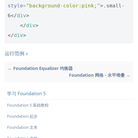
style
=
"background-color:pink;"
>
.small-
6
</
div
>
</
div
>
</
div
>
运行范例 »
← Foundation Equalizer 均衡器
Foundation 网格 - 水平堆叠 →
学习 Foundation 5
Foundation 5 基础教程
Foundation 起步
Foundation 文本