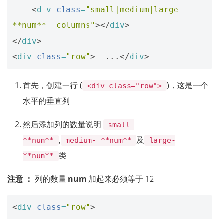
<
div
class
=
"small|medium|large- 
**num**  columns"
></
div
>
</
div
>
<
div
class
=
"row"
>
  ...
</
div
>
首先，创建一行 (
)，这是一个
<div class="row">
水平的垂直列
然后添加列的数量说明
small-
,
及
**num**
medium- **num**
large-
类
**num**
注意 ：
列的数量
num
加起来必须等于 12
<
div
class
=
"row"
>