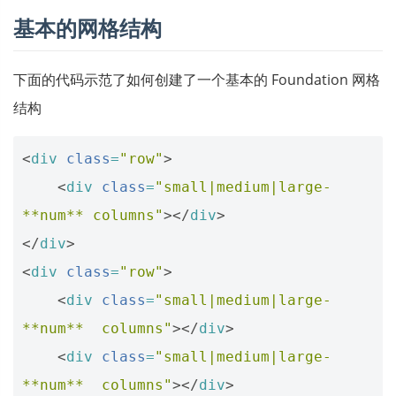
基本的网格结构
下面的代码示范了如何创建了一个基本的 Foundation 网格
结构
<
div
class
=
"row"
>
<
div
class
=
"small|medium|large- 
**num** columns"
></
div
>
</
div
>
<
div
class
=
"row"
>
<
div
class
=
"small|medium|large- 
**num**  columns"
></
div
>
<
div
class
=
"small|medium|large- 
**num**  columns"
></
div
>