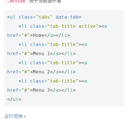
用于当前选中项
.active
<
ul
class
=
"tabs"
data-tab
>
<
li
class
=
"tab-title active"
><
a
href
=
"#"
>
Home
</
a
></
li
>
<
li
class
=
"tab-title"
><
a
href
=
"#"
>
Menu 1
</
a
></
li
>
<
li
class
=
"tab-title"
><
a
href
=
"#"
>
Menu 2
</
a
></
li
>
<
li
class
=
"tab-title"
><
a
href
=
"#"
>
Menu 3
</
a
></
li
>
</
ul
>
运行范例 »