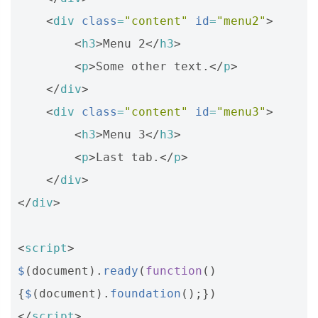
<
div
class
=
"content"
id
=
"menu2"
>
<
h3
>
Menu 2
</
h3
>
<
p
>
Some other text.
</
p
>
</
div
>
<
div
class
=
"content"
id
=
"menu3"
>
<
h3
>
Menu 3
</
h3
>
<
p
>
Last tab.
</
p
>
</
div
>
</
div
>
<
script
>
$
(
document
).
ready
(
function
()
{
$
(
document
).
foundation
();})
</
script
>