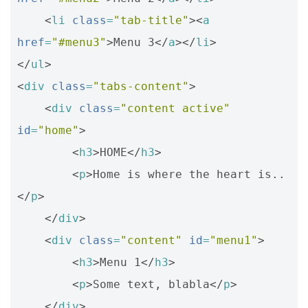
<
li
class
=
"tab-title"
><
a
href
=
"#menu3"
>
Menu 3
</
a
></
li
>
</
ul
>
<
div
class
=
"tabs-content"
>
<
div
class
=
"content active"
id
=
"home"
>
<
h3
>
HOME
</
h3
>
<
p
>
Home is where the heart is..
</
p
>
</
div
>
<
div
class
=
"content"
id
=
"menu1"
>
<
h3
>
Menu 1
</
h3
>
<
p
>
Some text, blabla
</
p
>
</
div
>