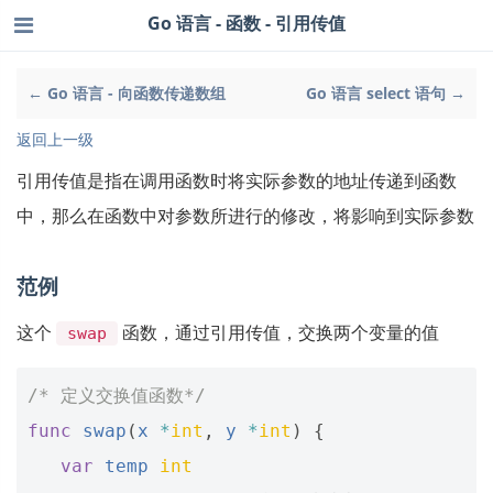
Go 语言 - 函数 - 引用传值
← Go 语言 - 向函数传递数组
Go 语言 select 语句 →
返回上一级
引用传值是指在调用函数时将实际参数的地址传递到函数
中，那么在函数中对参数所进行的修改，将影响到实际参数
范例
这个
函数，通过引用传值，交换两个变量的值
swap
/* 定义交换值函数*/
func
swap
(
x
*
int
,
y
*
int
)
{
var
temp
int