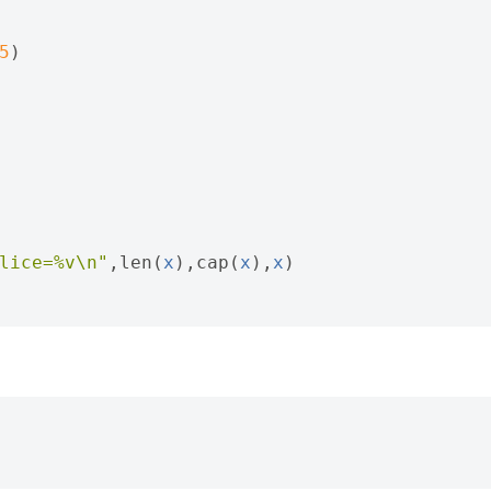
5
)
lice=%v\n"
,
len
(
x
),
cap
(
x
),
x
)