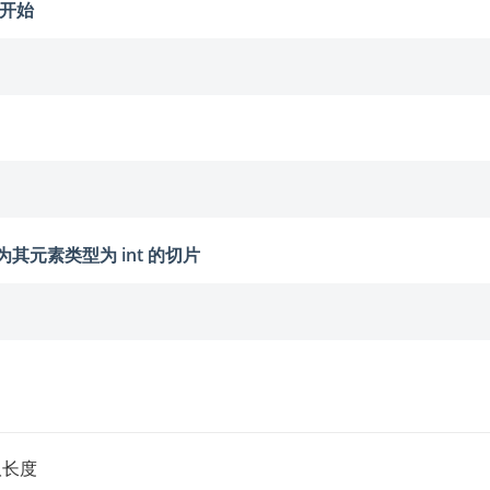
素开始
识为其元素类型为 int 的切片
取长度