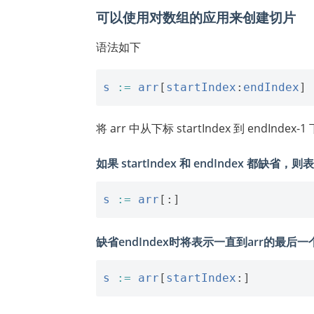
可以使用对数组的应用来创建切片
语法如下
s
:=
arr
[
startIndex
:
endIndex
]
将 arr 中从下标 startIndex 到 endIn
如果 startIndex 和 endIndex 都缺
s
:=
arr
[:]
缺省endIndex时将表示一直到arr的最后
s
:=
arr
[
startIndex
:]