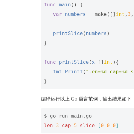
func
main
()
{
var
numbers
=
make
([]
int
,
3
,
printSlice
(
numbers
)
}
func
printSlice
(
x
[]
int
){
fmt
.
Printf
(
"len=%d cap=%d s
}
编译运行以上 Go 语言范例，输出结果如下
len
=
3
cap
=
5
slice
=[
0
0
0
]