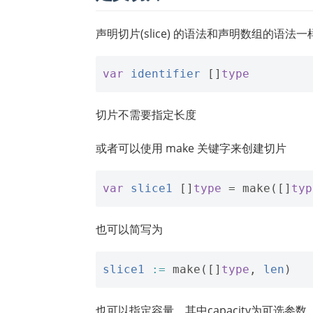
声明切片(slice) 的语法和声明数组的语
var
identifier
[]
type
切片不需要指定长度
或者可以使用 make 关键字来创建切片
var
slice1
[]
type
=
make
([]
typ
也可以简写为
slice1
:=
make
([]
type
,
len
)
也可以指定容量，其中capacity为可选参数