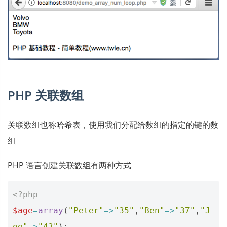
PHP 关联数组
关联数组也称哈希表，使用我们分配给数组的指定的键的数
组
PHP 语言创建关联数组有两种方式
<?php
$age
=
array
(
"Peter"
=>
"35"
,
"Ben"
=>
"37"
,
"J
oe"
=>
"43"
);