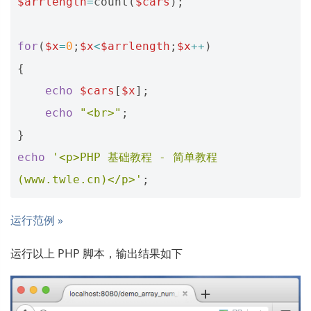
$arrlength
=
count
(
$cars
);
for
(
$x
=
0
;
$x
<
$arrlength
;
$x
++
)
{
echo
$cars
[
$x
];
echo
"<br>"
;
}
echo
'<p>PHP 基础教程 - 简单教程
(www.twle.cn)</p>'
;
运行范例 »
运行以上 PHP 脚本，输出结果如下