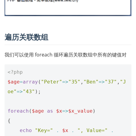
遍历关联数组
我们可以使用 foreach 循环遍历关联数组中所有的键值对
<?php
$age
=
array
(
"Peter"
=>
"35"
,
"Ben"
=>
"37"
,
"J
oe"
=>
"43"
);
foreach
(
$age
as
$x
=>
$x_value
)
{
echo
"Key="
.
$x
.
", Value="
.