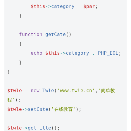
$this
->
category
=
$par
;
}
function
getCate
()
{
echo
$this
->
category
.
PHP_EOL
;
}
}
$twle
=
new
Twle
(
'www.twle.cn'
,
'简单教
程'
);
$twle
->
setCate
(
'在线教育'
);
$twle
->
getTitle
();