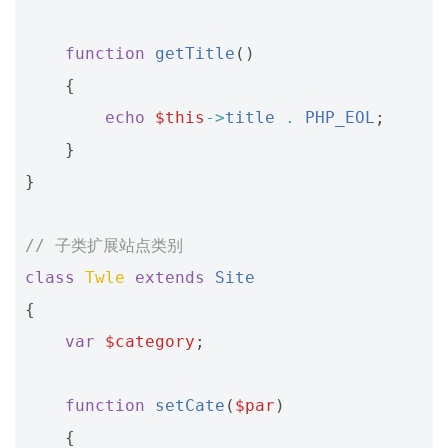
function
getTitle
()
{
echo
$this
->
title
.
PHP_EOL
;
}
}
// 子类扩展站点类别
class
Twle
extends
Site
{
var
$category
;
function
setCate
(
$par
)
{