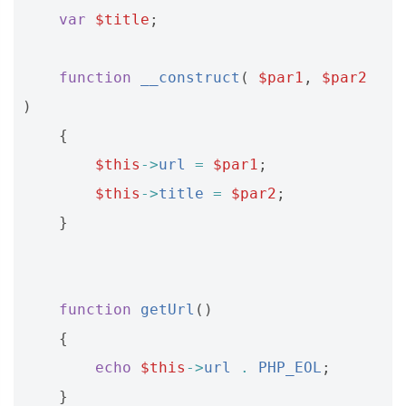
var
$title
;
function
__construct
(
$par1
,
$par2
)
{
$this
->
url
=
$par1
;
$this
->
title
=
$par2
;
}
function
getUrl
()
{
echo
$this
->
url
.
PHP_EOL
;
}