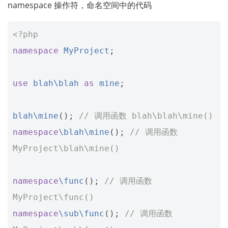
namespace 操作符，命名空间中的代码
<?php
namespace
MyProject
;
use
blah\blah
as
mine
;
blah\mine
();
// 调用函数 blah\blah\mine()
namespace
\blah\mine
();
// 调用函数 
MyProject\blah\mine()
namespace
\func
();
// 调用函数 
MyProject\func()
namespace
\sub\func
();
// 调用函数 