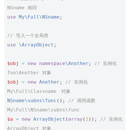
NSname 相同
use
My\Full\NSname
;
// 导入一个全局类
use
\ArrayObject
;
$obj
=
new
namespace
\Another
;
// 实例化 
foo\Another 对象
$obj
=
new
Another
;
// 实例化 
My\Full\Classname　对象
NSname\subns\func
();
// 调用函数 
My\Full\NSname\subns\func
$a
=
new
ArrayObject
(
array
(
1
));
// 实例化 
ArrayObject 对象