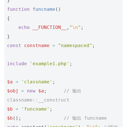
}
function
funcname
()
{
echo
__FUNCTION__
,
"
\n
"
;
}
const
constname
=
"namespaced"
;
include
'example1.php'
;
$a
=
'classname'
;
$obj
=
new
$a
;
// 输出 
classname::__construct
$b
=
'funcname'
;
$b
();
// 输出 funcname