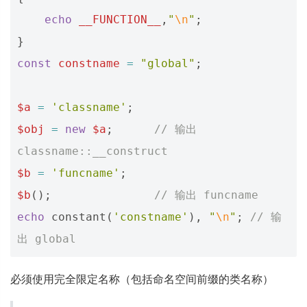
echo
__FUNCTION__
,
"
\n
"
;
}
const
constname
=
"global"
;
$a
=
'classname'
;
$obj
=
new
$a
;
// 输出 
classname::__construct
$b
=
'funcname'
;
$b
();
// 输出 funcname
echo
constant
(
'constname'
),
"
\n
"
;
// 输
出 global
必须使用完全限定名称（包括命名空间前缀的类名称）