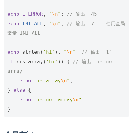
echo
E_ERROR
,
"
\n
"
;
// 输出 "45"
echo
INI_ALL
,
"
\n
"
;
// 输出 "7" - 使用全局
常量 INI_ALL
echo
strlen
(
'hi'
),
"
\n
"
;
// 输出 "1"
if
(
is_array
(
'hi'
))
{
// 输出 "is not 
array"
echo
"is array
\n
"
;
}
else
{
echo
"is not array
\n
"
;
}