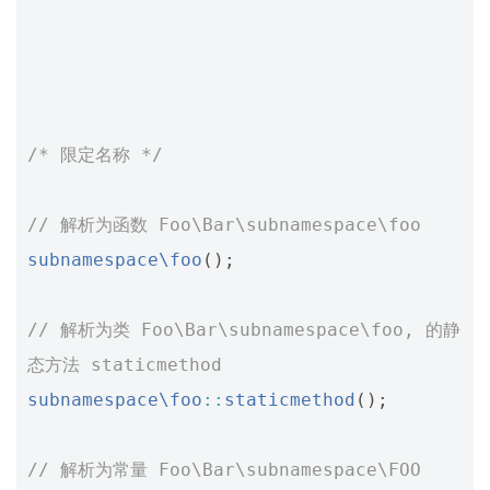
/* 限定名称 */
// 解析为函数 Foo\Bar\subnamespace\foo
subnamespace\foo
();
// 解析为类 Foo\Bar\subnamespace\foo, 的静
态方法 staticmethod
subnamespace\foo
::
staticmethod
();
// 解析为常量 Foo\Bar\subnamespace\FOO