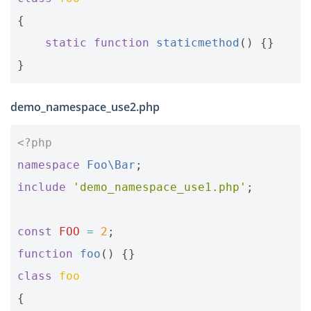
{
static
function
staticmethod
()
{}
}
demo_namespace_use2.php
<?php
namespace
Foo\Bar
;
include
'demo_namespace_use1.php'
;
const
FOO
=
2
;
function
foo
()
{}
class
foo
{