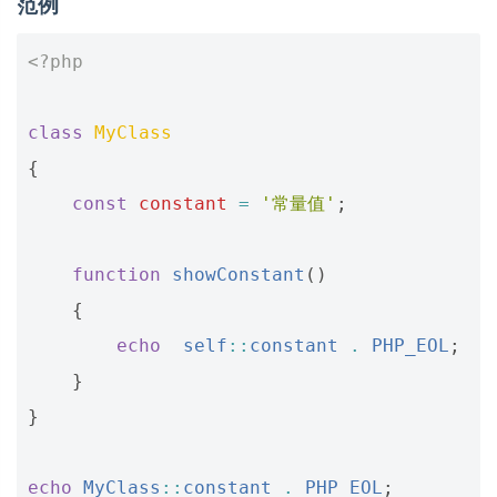
范例
<?php
class
MyClass
{
const
constant
=
'常量值'
;
function
showConstant
()
{
echo
self
::
constant
.
PHP_EOL
;
}
}
echo
MyClass
::
constant
.
PHP_EOL
;