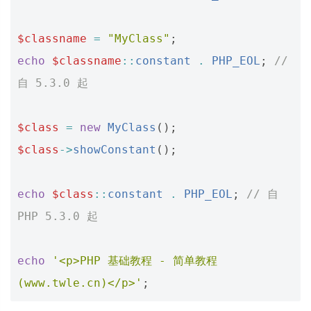
$classname
=
"MyClass"
;
echo
$classname
::
constant
.
PHP_EOL
;
// 
自 5.3.0 起
$class
=
new
MyClass
();
$class
->
showConstant
();
echo
$class
::
constant
.
PHP_EOL
;
// 自 
PHP 5.3.0 起
echo
'<p>PHP 基础教程 - 简单教程
(www.twle.cn)</p>'
;