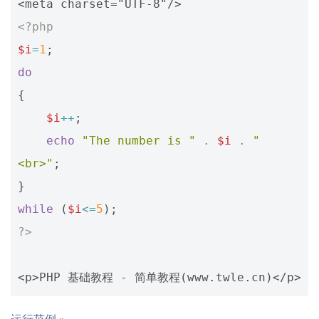
<meta charset="UTF-8"/>
<?php
$i
=
1
;
do
{
$i
++
;
echo
"The number is "
.
$i
.
"
<br>"
;
}
while
(
$i
<=
5
);
?>
<p>PHP 基础教程 - 简单教程(www.twle.cn)</p>