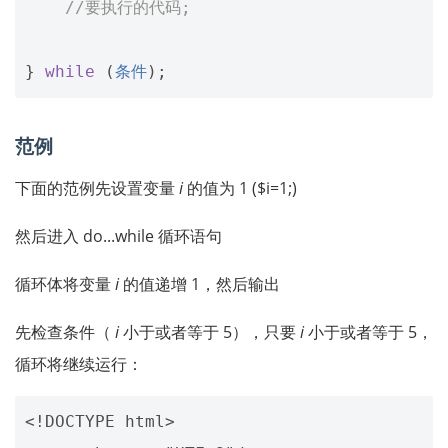
//要执行的代码;
}
while
(
条件
);
范例
下面的范例先设置变量
i
的值为 1 ($i=1;)
然后进入 do...while 循环语句
循环体将变量
i
的值递增 1，然后输出
先检查条件（
i
小于或者等于 5），只要
i
小于或者等于 5，
循环将继续运行：
<!DOCTYPE html>