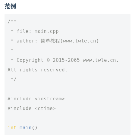
范例
/**
 * file: main.cpp
 * author: 简单教程(www.twle.cn)
 *
 * Copyright © 2015-2065 www.twle.cn. 
All rights reserved.
 */
#include
<iostream>
#include
<ctime>
int
main
()