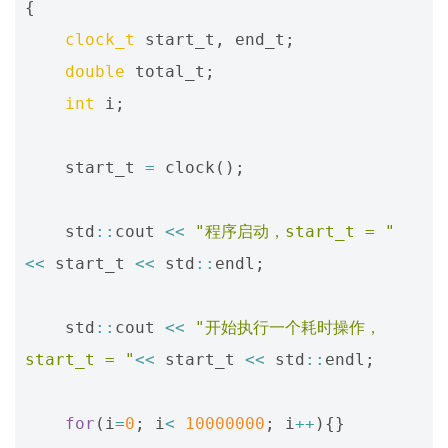
{
clock_t
start_t
,
end_t
;
double
total_t
;
int
i
;
start_t
=
clock
();
std
::
cout
<<
"程序启动，start_t = "
<<
start_t
<<
std
::
endl
;
std
::
cout
<<
"开始执行一个耗时操作，
start_t = "
<<
start_t
<<
std
::
endl
;
for
(
i
=
0
;
i
<
10000000
;
i
++
){}