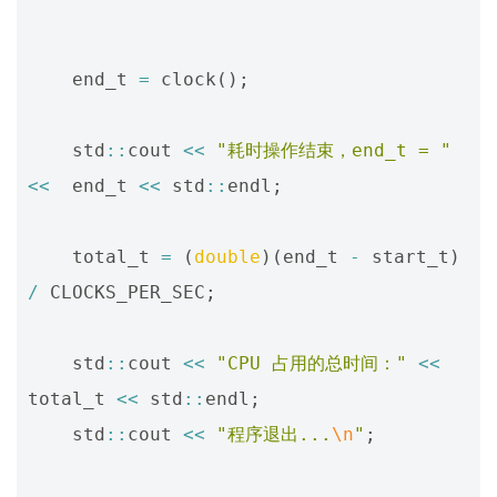
end_t
=
clock
();
std
::
cout
<<
"耗时操作结束，end_t = "
<<
end_t
<<
std
::
endl
;
total_t
=
(
double
)(
end_t
-
start_t
)
/
CLOCKS_PER_SEC
;
std
::
cout
<<
"CPU 占用的总时间："
<<
total_t
<<
std
::
endl
;
std
::
cout
<<
"程序退出...
\n
"
;