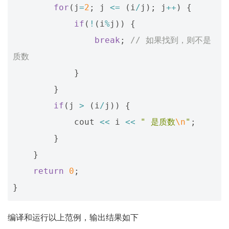
for
(
j
=
2
;
j
<=
(
i
/
j
);
j
++
)
{
if
(
!
(
i
%
j
))
{
break
;
// 如果找到，则不是
质数
}
}
if
(
j
>
(
i
/
j
))
{
cout
<<
i
<<
" 是质数
\n
"
;
}
}
return
0
;
}
编译和运行以上范例，输出结果如下