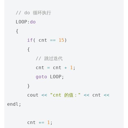
// do 循环执行
LOOP
:
do
{
if
(
cnt
==
15
)
{
// 跳过迭代
cnt
=
cnt
+
1
;
goto
LOOP
;
}
cout
<<
"cnt 的值："
<<
cnt
<<
endl
;
cnt
+=
1
;