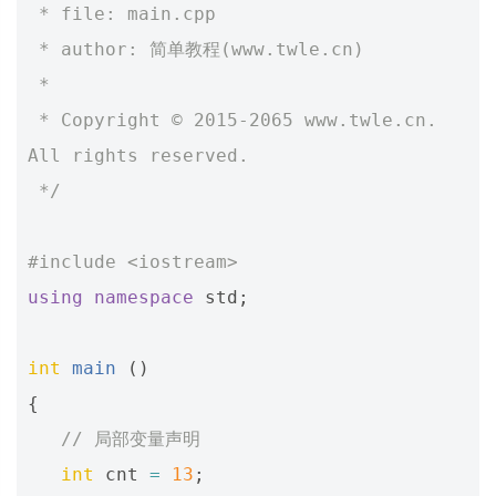
 * file: main.cpp
 * author: 简单教程(www.twle.cn)
 *
 * Copyright © 2015-2065 www.twle.cn. 
All rights reserved.
 */
#include
<iostream>
using
namespace
std
;
int
main
()
{
// 局部变量声明
int
cnt
=
13
;