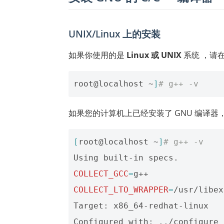
UNIX/Linux 上的安装
如果你使用的是
Linux 或 UNIX
系统 ，请
root@localhost ~
]
# g++ -v
如果您的计算机上已经安装了 GNU 编译
[
root@localhost ~
]
# g++ -v
COLLECT_GCC
=
COLLECT_LTO_WRAPPER
=
/usr/libex
Target: x86_64-redhat-linux

Configured with: ../configure 