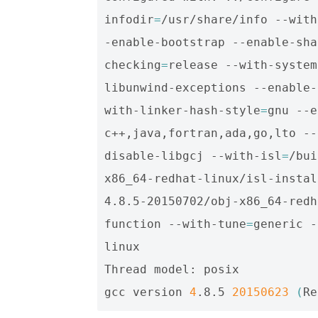
infodir
=
/usr/share/info --with
-enable-bootstrap --enable-sha
checking
=
release --with-system
libunwind-exceptions --enable-
with-linker-hash-style
=
gnu --e
c++,java,fortran,ada,go,lto --
disable-libgcj --with-isl
=
/bui
x86_64-redhat-linux/isl-instal
4.8.5-20150702/obj-x86_64-redh
function --with-tune
=
generic -
linux

Thread model: posix

gcc version 
4
.8.5 
20150623
(
Re