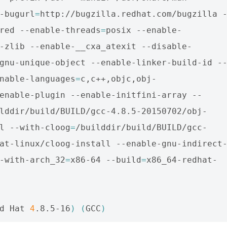
-bugurl
=
http://bugzilla.redhat.com/bugzilla 
red --enable-threads
=
posix --enable-
-zlib --enable-__cxa_atexit --disable-
gnu-unique-object --enable-linker-build-id -
nable-languages
=
c,c++,objc,obj-
enable-plugin --enable-initfini-array --
lddir/build/BUILD/gcc-4.8.5-20150702/obj-
l --with-cloog
=
/builddir/build/BUILD/gcc-
at-linux/cloog-install --enable-gnu-indirect
-with-arch_32
=
x86-64 --build
=
x86_64-redhat-
d Hat 
4
.8.5-16
)
(
GCC
)