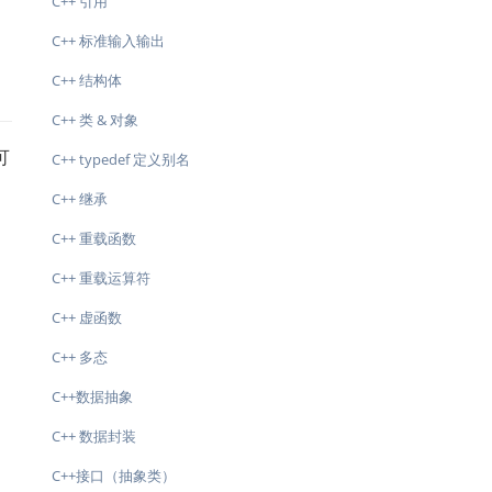
C++ 引用
C++ 标准输入输出
C++ 结构体
C++ 类 & 对象
可
C++ typedef 定义别名
C++ 继承
C++ 重载函数
C++ 重载运算符
C++ 虚函数
C++ 多态
C++数据抽象
C++ 数据封装
C++接口（抽象类）