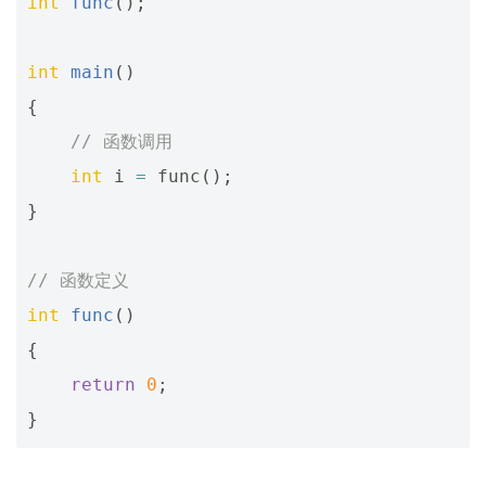
int
func
();
int
main
()
{
// 函数调用
int
i
=
func
();
}
// 函数定义
int
func
()
{
return
0
;
}