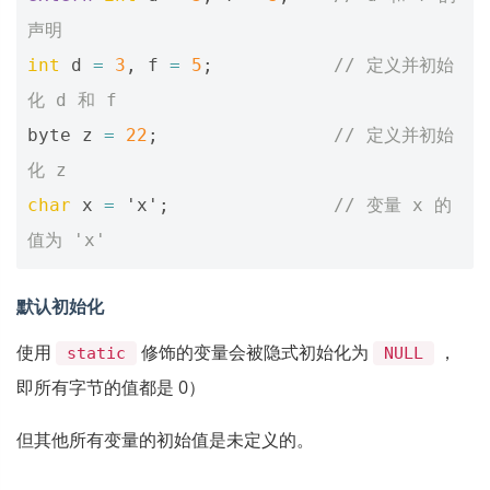
声明 
int
d
=
3
,
f
=
5
;
// 定义并初始
化 d 和 f
byte
z
=
22
;
// 定义并初始
化 z
char
x
=
'x'
;
// 变量 x 的
值为 'x'
默认初始化
使用
修饰的变量会被隐式初始化为
，
static
NULL
即所有字节的值都是 0）
但其他所有变量的初始值是未定义的。