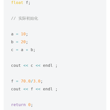
float
f
;
// 实际初始化
a
=
10
;
b
=
20
;
c
=
a
+
b
;
cout
<<
c
<<
endl
;
f
=
70.0
/
3.0
;
cout
<<
f
<<
endl
;
return
0
;