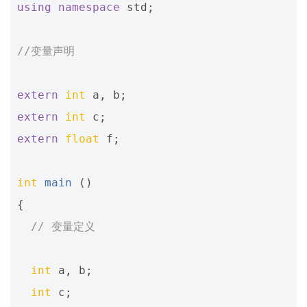
using
namespace
std
;
//变量声明
extern
int
a
,
b
;
extern
int
c
;
extern
float
f
;
int
main
()
{
// 变量定义
int
a
,
b
;
int
c
;