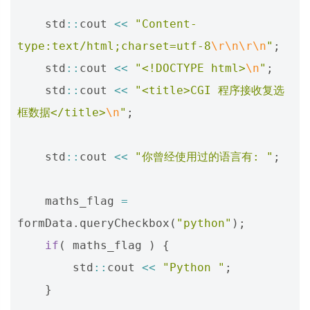
std
::
cout
<<
"Content-
type:text/html;charset=utf-8
\r\n\r\n
"
;
std
::
cout
<<
"<!DOCTYPE html>
\n
"
;
std
::
cout
<<
"<title>CGI 程序接收复选
框数据</title>
\n
"
;
std
::
cout
<<
"你曾经使用过的语言有: "
;
maths_flag
=
formData
.
queryCheckbox
(
"python"
);
if
(
maths_flag
)
{
std
::
cout
<<
"Python "
;
}