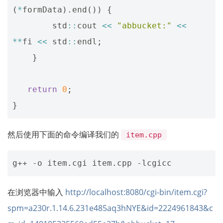
(
*
formData
).
end
())
{
std
::
cout
<<
"abbucket:"
<<
**
fi
<<
std
::
endl
;
}
return
0
;
}
然后使用下面的命令编译我们的
item.cpp
在浏览器中输入
http://localhost:8080/cgi-bin/item.cgi?
spm=a230r.1.14.6.231e485aq3hNYE&id=2224961843&c