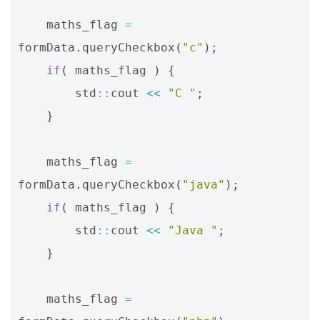
maths_flag
=
formData
.
queryCheckbox
(
"c"
);
if
(
maths_flag
)
{
std
::
cout
<<
"C "
;
}
maths_flag
=
formData
.
queryCheckbox
(
"java"
);
if
(
maths_flag
)
{
std
::
cout
<<
"Java "
;
}
maths_flag
=