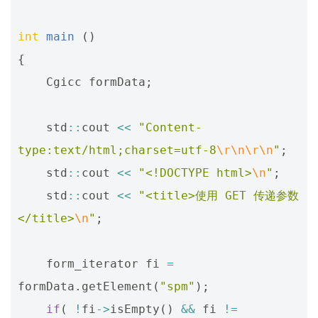
int
main
()
{
Cgicc
formData
;
std
::
cout
<<
"Content-
type:text/html;charset=utf-8
\r\n\r\n
"
;
std
::
cout
<<
"<!DOCTYPE html>
\n
"
;
std
::
cout
<<
"<title>使用 GET 传递参数
</title>
\n
"
;
form_iterator
fi
=
formData
.
getElement
(
"spm"
);
if
(
!
fi
->
isEmpty
()
&&
fi
!=