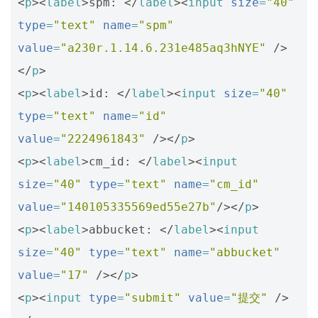
<
p
><
label
>
spm: 
</
label
><
input
size
=
"40"
type
=
"text"
name
=
"spm"
value
=
"a230r.1.14.6.231e485aq3hNYE"
/>
</
p
>
<
p
><
label
>
id: 
</
label
><
input
size
=
"40"
type
=
"text"
name
=
"id"
value
=
"2224961843"
/></
p
>
<
p
><
label
>
cm_id: 
</
label
><
input
size
=
"40"
type
=
"text"
name
=
"cm_id"
value
=
"140105335569ed55e27b"
/></
p
>
<
p
><
label
>
abbucket: 
</
label
><
input
size
=
"40"
type
=
"text"
name
=
"abbucket"
value
=
"17"
/></
p
>
<
p
><
input
type
=
"submit"
value
=
"提交"
/>