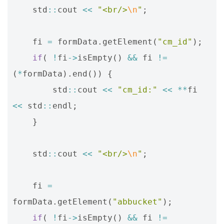
std
::
cout
<<
"<br/>
\n
"
;
fi
=
formData
.
getElement
(
"cm_id"
);
if
(
!
fi
->
isEmpty
()
&&
fi
!=
(
*
formData
).
end
())
{
std
::
cout
<<
"cm_id:"
<<
**
fi
<<
std
::
endl
;
}
std
::
cout
<<
"<br/>
\n
"
;
fi
=
formData
.
getElement
(
"abbucket"
);
if
(
!
fi
->
isEmpty
()
&&
fi
!=