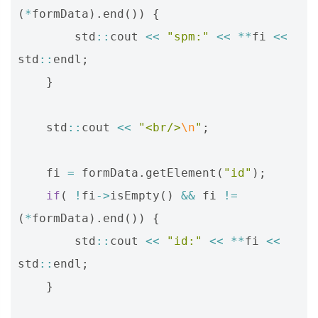
(
*
formData
).
end
())
{
std
::
cout
<<
"spm:"
<<
**
fi
<<
std
::
endl
;
}
std
::
cout
<<
"<br/>
\n
"
;
fi
=
formData
.
getElement
(
"id"
);
if
(
!
fi
->
isEmpty
()
&&
fi
!=
(
*
formData
).
end
())
{
std
::
cout
<<
"id:"
<<
**
fi
<<
std
::
endl
;
}