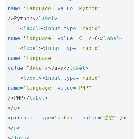
name
=
"language"
value
=
"Python"
/>
Python
</
label
>
<
label
><
input
type
=
"radio"
name
=
"language"
value
=
"C"
/>
C
</
label
>
<
label
><
input
type
=
"radio"
name
=
"language"
value
=
"Java"
/>
Java
</
label
>
<
label
><
input
type
=
"radio"
name
=
"language"
value
=
"PHP"
/>
PHP
</
label
>
</
p
>
<
p
><
input
type
=
"submit"
value
=
"提交"
/>
</
p
>
</
form
>