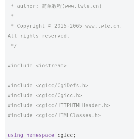
 * author: 简单教程(www.twle.cn)
 *
 * Copyright © 2015-2065 www.twle.cn. 
All rights reserved.
 */
#include
<iostream>
#include
<cgicc/CgiDefs.h> 
#include
<cgicc/Cgicc.h> 
#include
<cgicc/HTTPHTMLHeader.h> 
#include
<cgicc/HTMLClasses.h>  
using
namespace
cgicc
;