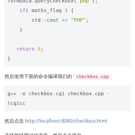
formData
.
queryCheckbox
(
"php"
);
if
(
maths_flag
)
{
std
::
cout
<<
"PHP"
;
}
return
0
;
}
然后使用下面的命令编译我们的
checkbox.cpp
g++ -o checkbox.cgi checkbox.cpp -
然后点击
http://localhost:8080/checkbox.html