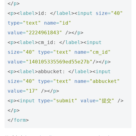
</
p
>
<
p
><
label
>
id: 
</
label
><
input
size
=
"40"
type
=
"text"
name
=
"id"
value
=
"2224961843"
/></
p
>
<
p
><
label
>
cm_id: 
</
label
><
input
size
=
"40"
type
=
"text"
name
=
"cm_id"
value
=
"140105335569ed55e27b"
/></
p
>
<
p
><
label
>
abbucket: 
</
label
><
input
size
=
"40"
type
=
"text"
name
=
"abbucket"
value
=
"17"
/></
p
>
<
p
><
input
type
=
"submit"
value
=
"提交"
/>
</
p
>
</
form
>