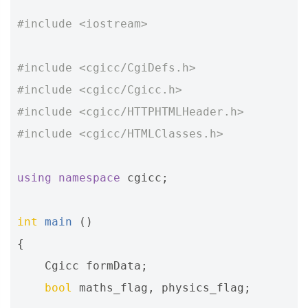
#include
<iostream>
#include
<cgicc/CgiDefs.h> 
#include
<cgicc/Cgicc.h> 
#include
<cgicc/HTTPHTMLHeader.h> 
#include
<cgicc/HTMLClasses.h> 
using
namespace
cgicc
;
int
main
()
{
Cgicc
formData
;
bool
maths_flag
,
physics_flag
;