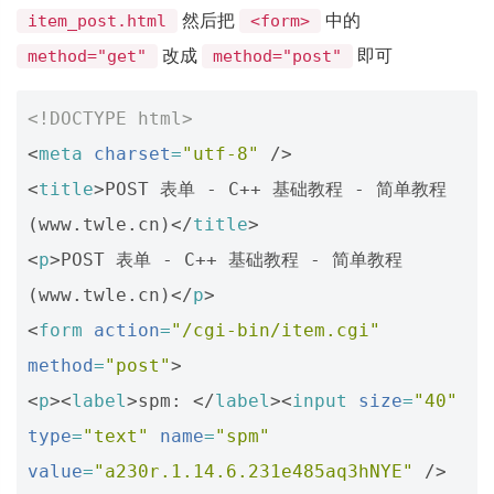
然后把
中的
item_post.html
<form>
改成
即可
method="get"
method="post"
<!DOCTYPE html>
<
meta
charset
=
"utf-8"
/>
<
title
>
POST 表单 - C++ 基础教程 - 简单教程
(www.twle.cn)
</
title
>
<
p
>
POST 表单 - C++ 基础教程 - 简单教程
(www.twle.cn)
</
p
>
<
form
action
=
"/cgi-bin/item.cgi"
method
=
"post"
>
<
p
><
label
>
spm: 
</
label
><
input
size
=
"40"
type
=
"text"
name
=
"spm"
value
=
"a230r.1.14.6.231e485aq3hNYE"
/>