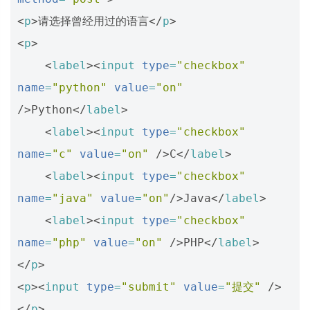
<
p
>
请选择曾经用过的语言
</
p
>
<
p
>
<
label
><
input
type
=
"checkbox"
name
=
"python"
value
=
"on"
/>
Python
</
label
>
<
label
><
input
type
=
"checkbox"
name
=
"c"
value
=
"on"
/>
C
</
label
>
<
label
><
input
type
=
"checkbox"
name
=
"java"
value
=
"on"
/>
Java
</
label
>
<
label
><
input
type
=
"checkbox"
name
=
"php"
value
=
"on"
/>
PHP
</
label
>
</
p
>
<
p
><
input
type
=
"submit"
value
=
"提交"
/>
</
p
>