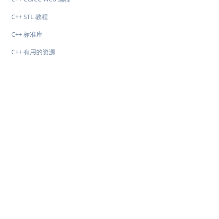
C++ STL 教程
C++ 标准库
C++ 有用的资源
♥
简单教程，简单编程 - IT 入门首选站
Copyright © 2013-2022 简单教程 twle.cn All Rights Reserved.