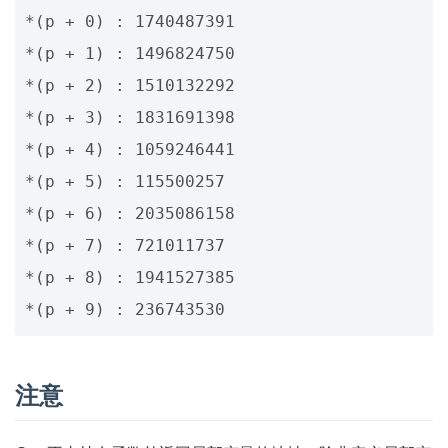
*(p + 0) : 1740487391

*(p + 1) : 1496824750

*(p + 2) : 1510132292

*(p + 3) : 1831691398

*(p + 4) : 1059246441

*(p + 5) : 115500257

*(p + 6) : 2035086158

*(p + 7) : 721011737

*(p + 8) : 1941527385

注意