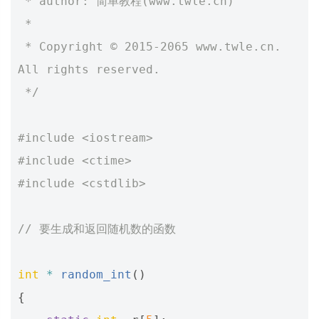
 * author: 简单教程(www.twle.cn)
 *
 * Copyright © 2015-2065 www.twle.cn. 
All rights reserved.
 */
#include
<iostream>
#include
<ctime>
#include
<cstdlib>
// 要生成和返回随机数的函数
int
*
random_int
()
{