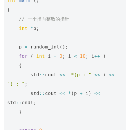
int
main
()
{
// 一个指向整数的指针
int
*
p
;
p
=
random_int
();
for
(
int
i
=
0
;
i
<
10
;
i
++
)
{
std
::
cout
<<
"*(p + "
<<
i
<<
") : "
;
std
::
cout
<<
*
(
p
+
i
)
<<
std
::
endl
;
}