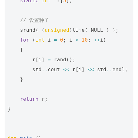
static
int
r
[
5
];
// 设置种子
srand
(
(
unsigned
)
time
(
NULL
)
);
for
(
int
i
=
0
;
i
<
10
;
++
i
)
{
r
[
i
]
=
rand
();
std
::
cout
<<
r
[
i
]
<<
std
::
endl
;
}
return
r
;
}