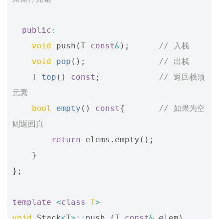
public
:
void
push
(
T
const
&
);
// 入栈
void
pop
();
// 出栈
T
top
()
const
;
// 返回栈顶
元素
bool
empty
()
const
{
// 如果为空
则返回真
return
elems
.
empty
();
}
};
template
<
class
T
>
void
Stack
<
T
>::
push
(
T
const
&
elem
)