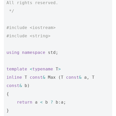
All rights reserved.
 */
#include
<iostream>
#include
<string>
using
namespace
std
;
template
<
typename
T
>
inline
T
const
&
Max
(
T
const
&
a
,
T
const
&
b
)
{
return
a
<
b
?
b
:
a
;
}