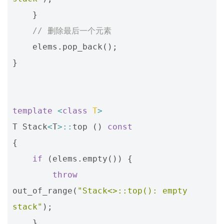
}
// 删除最后一个元素
elems
.
pop_back
();
}
template
<
class
T
>
T
Stack
<
T
>::
top
()
const
{
if
(
elems
.
empty
())
{
throw
out_of_range
(
"Stack<>::top(): empty 
stack"
);
}