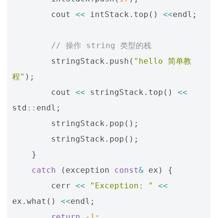
cout
<<
intStack
.
top
()
<<
endl
;
// 操作 string 类型的栈 
stringStack
.
push
(
"hello 简单教
程"
);
cout
<<
stringStack
.
top
()
<<
std
::
endl
;
stringStack
.
pop
();
stringStack
.
pop
();
}
catch
(
exception
const
&
ex
)
{
cerr
<<
"Exception: "
<<
ex
.
what
()
<<
endl
;
return
-
1
;