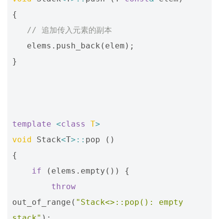
{
// 追加传入元素的副本
elems
.
push_back
(
elem
);
}
template
<
class
T
>
void
Stack
<
T
>::
pop
()
{
if
(
elems
.
empty
())
{
throw
out_of_range
(
"Stack<>::pop(): empty 
stack"
);