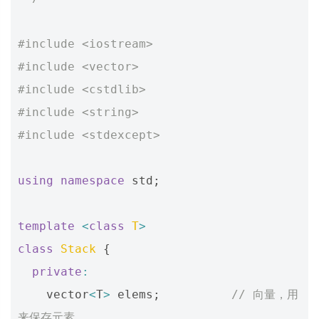
#include
<iostream>
#include
<vector>
#include
<cstdlib>
#include
<string>
#include
<stdexcept>
using
namespace
std
;
template
<
class
T
>
class
Stack
{
private
:
vector
<
T
>
elems
;
// 向量，用
来保存元素 