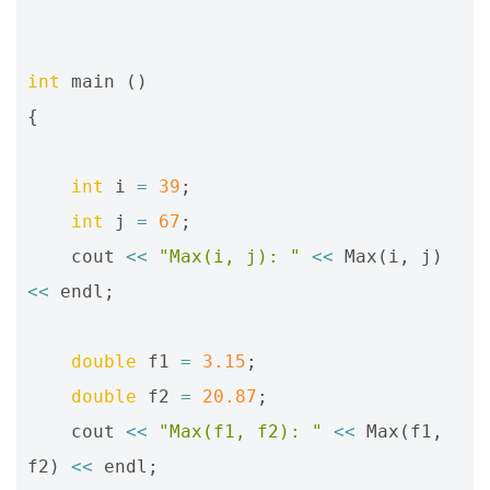
int
main
()
{
int
i
=
39
;
int
j
=
67
;
cout
<<
"Max(i, j): "
<<
Max
(
i
,
j
)
<<
endl
;
double
f1
=
3.15
;
double
f2
=
20.87
;
cout
<<
"Max(f1, f2): "
<<
Max
(
f1
,
f2
)
<<
endl
;