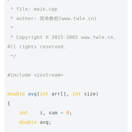
 * file: main.cpp
 * author: 简单教程(www.twle.cn)
 *
 * Copyright © 2015-2065 www.twle.cn. 
All rights reserved.
 */
#include
<iostream>
double
avg
(
int
arr
[],
int
size
)
{
int
i
,
sum
=
0
;
double
avg
;