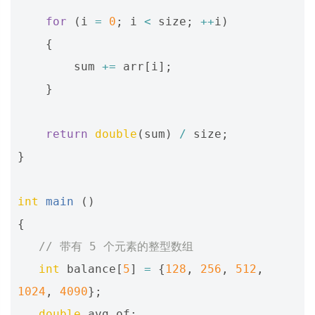
for
(
i
=
0
;
i
<
size
;
++
i
)
{
sum
+=
arr
[
i
];
}
return
double
(
sum
)
/
size
;
}
int
main
()
{
// 带有 5 个元素的整型数组
int
balance
[
5
]
=
{
128
,
256
,
512
,
1024
,
4090
};
double
avg_of
;