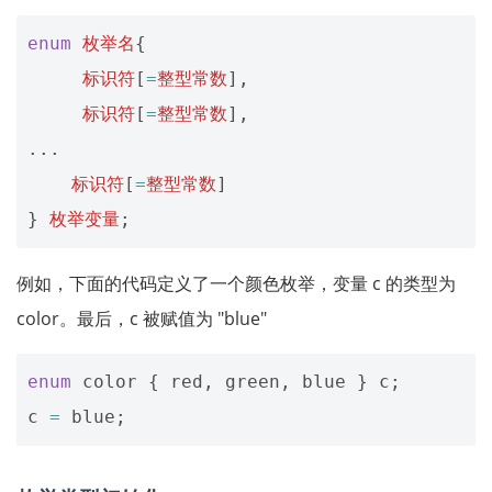
enum
枚举名
{
标识符
[
=
整型常数
],
标识符
[
=
整型常数
],
...
标识符
[
=
整型常数
]
}
枚举变量
;
例如，下面的代码定义了一个颜色枚举，变量 c 的类型为
color。最后，c 被赋值为 "blue"
enum
color
{
red
,
green
,
blue
}
c
;
c
=
blue
;