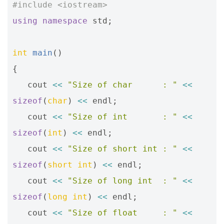
#include
<iostream>
using
namespace
std
;
int
main
()
{
cout
<<
"Size of char      : "
<<
sizeof
(
char
)
<<
endl
;
cout
<<
"Size of int       : "
<<
sizeof
(
int
)
<<
endl
;
cout
<<
"Size of short int : "
<<
sizeof
(
short
int
)
<<
endl
;
cout
<<
"Size of long int  : "
<<
sizeof
(
long
int
)
<<
endl
;
cout
<<
"Size of float     : "
<<