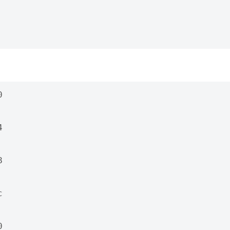









