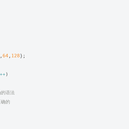
,
64
,
128
};
++
)
确的语法
正确的