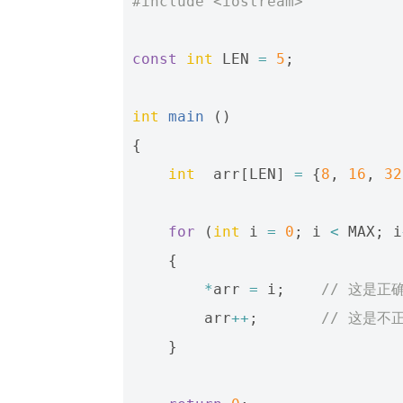
#include
<iostream>
const
int
LEN
=
5
;
int
main
()
{
int
arr
[
LEN
]
=
{
8
,
16
,
32
for
(
int
i
=
0
;
i
<
MAX
;
i
{
*
arr
=
i
;
// 这是正
arr
++
;
// 这是不
}