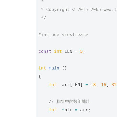
 *
 * Copyright © 2015-2065 www.
 */
#include
<iostream>
const
int
LEN
=
5
;
int
main
()
{
int
arr
[
LEN
]
=
{
8
,
16
,
32
// 指针中的数组地址
int
*
ptr
=
arr
;