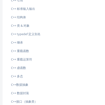
C++ 引用
C++ 标准输入输出
C++ 结构体
C++ 类 & 对象
C++ typedef 定义别名
C++ 继承
C++ 重载函数
C++ 重载运算符
C++ 虚函数
C++ 多态
C++数据抽象
C++ 数据封装
C++接口（抽象类）