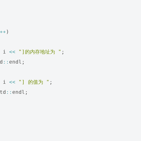
++
)
i
<<
"]的内存地址为 "
;
d
::
endl
;
i
<<
"] 的值为 "
;
td
::
endl
;