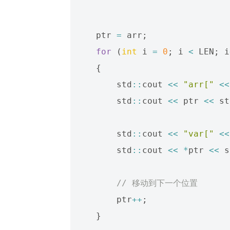
ptr
=
arr
;
for
(
int
i
=
0
;
i
<
LEN
;
i
{
std
::
cout
<<
"arr["
<<
std
::
cout
<<
ptr
<<
st
std
::
cout
<<
"var["
<<
std
::
cout
<<
*
ptr
<<
s
// 移动到下一个位置
ptr
++
;
}